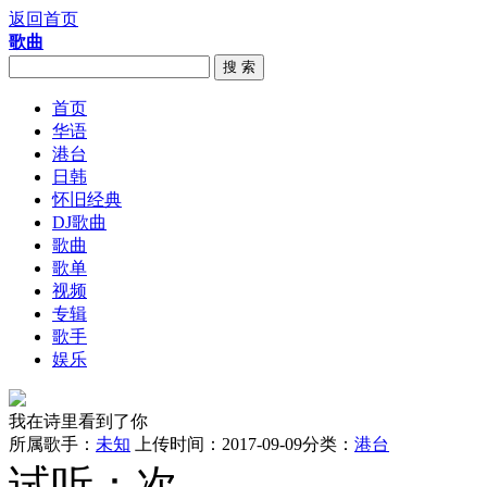
返回首页
歌曲
搜 索
首页
华语
港台
日韩
怀旧经典
DJ歌曲
歌曲
歌单
视频
专辑
歌手
娱乐
我在诗里看到了你
所属歌手：
未知
上传时间：2017-09-09
分类：
港台
试听：
次