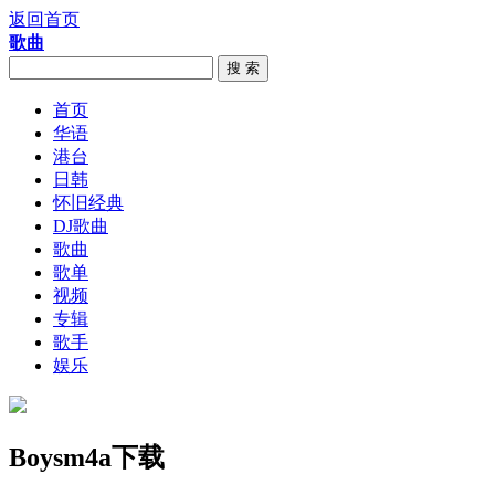
返回首页
歌曲
搜 索
首页
华语
港台
日韩
怀旧经典
DJ歌曲
歌曲
歌单
视频
专辑
歌手
娱乐
Boysm4a下载