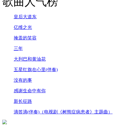
歌曲人气榜
皇后大道东
亿维之光
掩盖的笑容
三年
大列巴和黄油花
五星红旗在心里(伴奏)
没有的事
感谢生命中有你
新长征路
滴答滴(伴奏)（电视剧《树熊症病患者》主题曲）