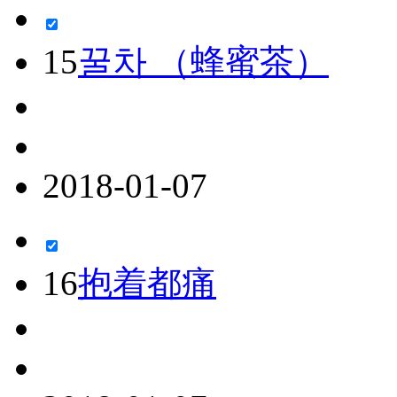
15
꿀차 （蜂蜜茶）
2018-01-07
16
抱着都痛