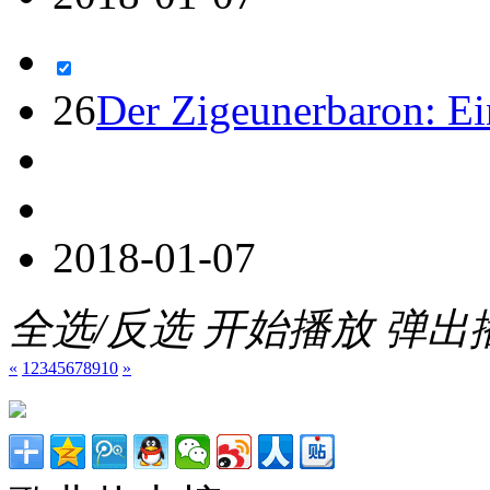
26
Der Zigeunerbaron: E
2018-01-07
全选/反选
开始播放
弹出
«
1
2
3
4
5
6
7
8
9
10
»