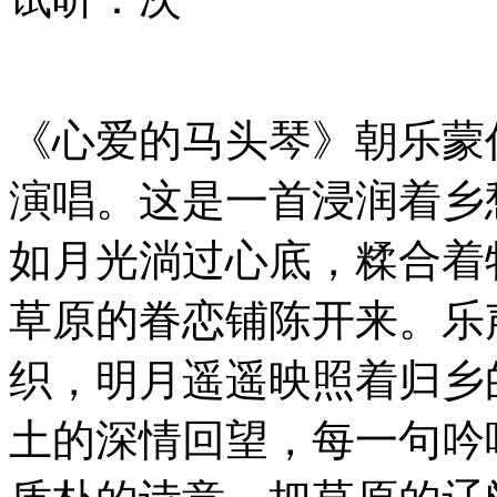
《心爱的马头琴》朝乐蒙
演唱。这是一首浸润着乡
如月光淌过心底，糅合着
草原的眷恋铺陈开来。乐
织，明月遥遥映照着归乡
土的深情回望，每一句吟