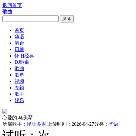
返回首页
歌曲
搜 索
首页
华语
港台
日韩
怀旧经典
DJ歌曲
歌曲
歌单
视频
专辑
歌手
娱乐
心爱的 马头琴
所属歌手：
泽旺多吉
上传时间：2026-04-27
分类：
华语
试听：
次