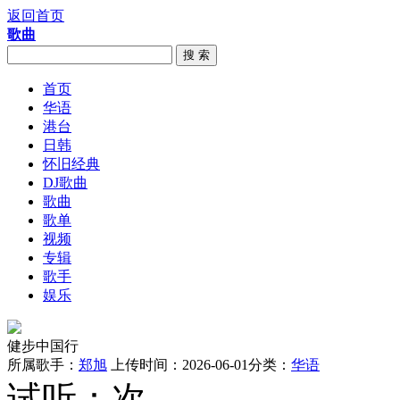
返回首页
歌曲
搜 索
首页
华语
港台
日韩
怀旧经典
DJ歌曲
歌曲
歌单
视频
专辑
歌手
娱乐
健步中国行
所属歌手：
郑旭
上传时间：2026-06-01
分类：
华语
试听：
次