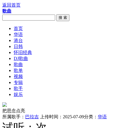
返回首页
歌曲
搜 索
首页
华语
港台
日韩
怀旧经典
DJ歌曲
歌曲
歌单
视频
专辑
歌手
娱乐
把思念点亮
所属歌手：
巴拉吉
上传时间：2025-07-09
分类：
华语
试听：
次