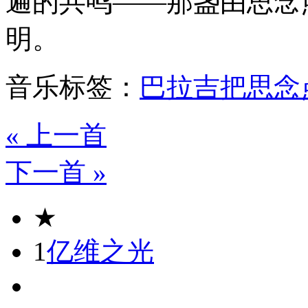
遍的共鸣——那盏由思念
明。
音乐标签：
巴拉吉
把思念
« 上一首
下一首 »
★
1
亿维之光