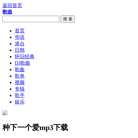
返回首页
歌曲
搜 索
首页
华语
港台
日韩
怀旧经典
DJ歌曲
歌曲
歌单
视频
专辑
歌手
娱乐
种下一个爱mp3下载