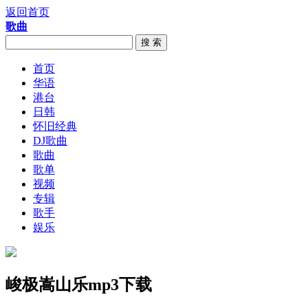
返回首页
歌曲
搜 索
首页
华语
港台
日韩
怀旧经典
DJ歌曲
歌曲
歌单
视频
专辑
歌手
娱乐
峻极嵩山乐mp3下载