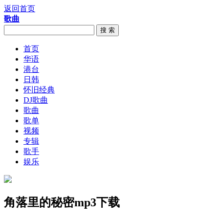
返回首页
歌曲
搜 索
首页
华语
港台
日韩
怀旧经典
DJ歌曲
歌曲
歌单
视频
专辑
歌手
娱乐
角落里的秘密mp3下载