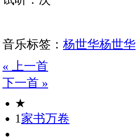
音乐标签：
杨世华
杨世华
« 上一首
下一首 »
★
1
家书万卷