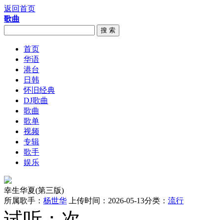
返回首页
歌曲
搜 索
首页
华语
港台
日韩
怀旧经典
DJ歌曲
歌曲
歌单
视频
专辑
歌手
娱乐
幸生华夏(第三版)
所属歌手：
杨世华
上传时间：2026-05-13
分类：
流行
试听：
次