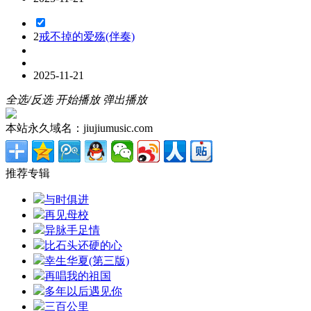
2
戒不掉的爱殇(伴奏)
2025-11-21
全选/反选
开始播放
弹出播放
本站永久域名：jiujiumusic.com
推荐专辑
与时俱进
再见母校
异脉手足情
比石头还硬的心
幸生华夏(第三版)
再唱我的祖国
多年以后遇见你
三百公里