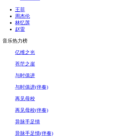
王菲
周杰伦
林忆莲
赵雷
音乐热力榜
亿维之光
苍茫之崖
与时俱进
与时俱进(伴奏)
再见母校
再见母校(伴奏)
异脉手足情
异脉手足情(伴奏)