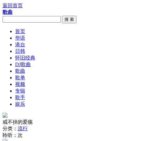
返回首页
歌曲
搜 索
首页
华语
港台
日韩
怀旧经典
DJ歌曲
歌曲
歌单
视频
专辑
歌手
娱乐
戒不掉的爱殇
分类：
流行
聆听：
次