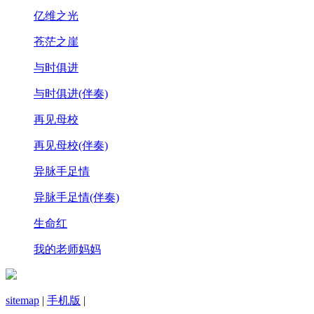
亿维之光
苍茫之崖
与时俱进
与时俱进(伴奏)
再见母校
再见母校(伴奏)
异脉手足情
异脉手足情(伴奏)
生命红
我的老师妈妈
sitemap
|
手机版
|