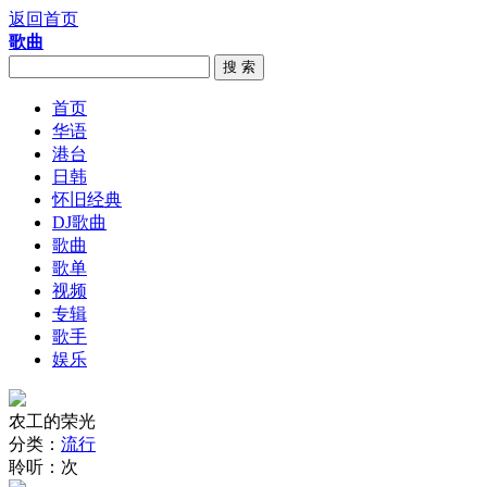
返回首页
歌曲
搜 索
首页
华语
港台
日韩
怀旧经典
DJ歌曲
歌曲
歌单
视频
专辑
歌手
娱乐
农工的荣光
分类：
流行
聆听：
次