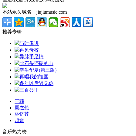
本站永久域名：jiujiumusic.com
推荐专辑
与时俱进
再见母校
异脉手足情
比石头还硬的心
幸生华夏(第三版)
再唱我的祖国
多年以后遇见你
三百公里
王菲
周杰伦
林忆莲
赵雷
音乐热力榜